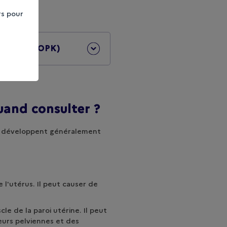
rs pour
stiques (SOPK)
quand consulter ?
e développent généralement
e l'utérus. Il peut causer de
scle de la paroi utérine. Il peut
eurs pelviennes et des