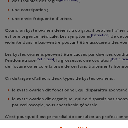
des troubles des
règles
;
une constipation ;
une envie fréquente d'uriner.
Quand un kyste ovarien devient trop gros, il peut entraîner u
[Définition]
est une urgence médicale. Les
symptômes
de cette
violente dans le bas-ventre pouvant être associée à des vo
Les kystes ovariens peuvent être causés par diverses conditi
[Définition]
[Définition
l'
endométriose
, la grossesse, une
ovulation
de l'ovaire ou encore la prise de certains traitements hormo
On distingue d'ailleurs deux types de kystes ovariens :
le kyste ovarien dit fonctionnel, qui disparaîtra spontan
le kyste ovarien dit organique, qui ne disparaît pas spo
par cœlioscopie, sous anesthésie générale.
C'est pourquoi il est primordial de consulter un professionne
régulièrement si vous souffrez d'un kyste ovarien. Cela perm