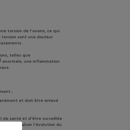
ne torsion de l'ovaire, ce qui
 torsion sont une douleur
missements.
ons, telles que
]
anormale, une inflammation
naux.
ément ;
ntanément et doit être enlevé
l de santé et d'être surveillée
ettra d'évaluer l'évolution du