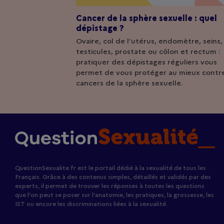
Cancer de la sphère sexuelle : quel
dépistage ?
Ovaire, col de l’utérus, endomètre, seins,
testicules, prostate ou côlon et rectum :
pratiquer des dépistages réguliers vous
permet de vous protéger au mieux contre
cancers de la sphère sexuelle.
QuestionSexualite.fr est le portail dédié à la sexualité de tous les
Français. Grâce à des contenus simples, détaillés et validés par des
experts, il permet de trouver les réponses à toutes les questions
que l'on peut se poser sur l'anatomie, les pratiques, la grossesse, les
IST ou encore les discriminations liées à la sexualité.