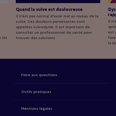
Quand la vulve est douloureuse
Dys
rap
Il n’est pas normal d’avoir mal au niveau de la
Il n
vulve. Ces douleurs persistantes sont
aprè
appelées vulvodynie. Il est important de
est 
consulter un professionnel de santé pour
 les
femm
trouver des solutions.
la d
Foire aux questions
Outils pratiques
Mentions légales