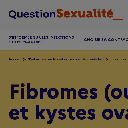
Aller au contenu principal
S'INFORMER SUR LES INFECTIONS
CHOISIR SA CONTRA
ET LES MALADIES
Accueil
S'informer sur les infections et les maladies
Les maladi
Fibromes (
et kystes ov