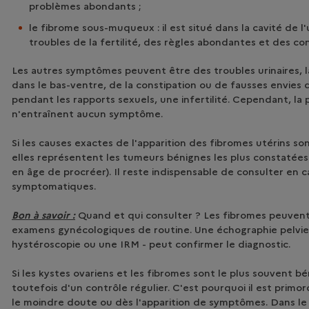
problèmes abondants ;
le fibrome sous-muqueux : il est situé dans la cavité de l'
troubles de la fertilité, des règles abondantes et des con
Les autres symptômes peuvent être des troubles urinaires, 
dans le bas-ventre, de la constipation ou de fausses envies d'
pendant les rapports sexuels, une infertilité. Cependant, la
n'entraînent aucun symptôme.
Si les causes exactes de l'apparition des fibromes utérins s
elles représentent les tumeurs bénignes les plus constatée
en âge de procréer). Il reste indispensable de consulter en 
symptomatiques.
Bon à savoir :
Quand et qui consulter ?
Les fibromes peuvent
examens gynécologiques de routine. Une échographie pelvien
hystéroscopie ou une IRM - peut confirmer le diagnostic.
Si les kystes ovariens et les fibromes sont le plus souvent bén
toutefois d'un contrôle régulier. C'est pourquoi il est primor
le moindre doute ou dès l'apparition de symptômes. Dans le c