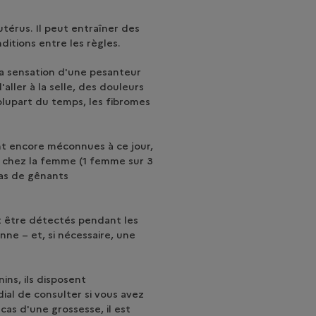
utérus. Il peut entraîner des
ditions entre les règles.
la sensation d'une pesanteur
aller à la selle, des douleurs
 plupart du temps, les fibromes
ont encore méconnues à ce jour,
s chez la femme (1 femme sur 3
cas de gênants
 être détectés pendant les
ne – et, si nécessaire, une
ins, ils disposent
dial de consulter si vous avez
as d'une grossesse, il est