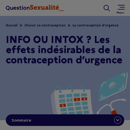
Aller au contenu principal
Rechercher 
Accueil
Choisir sa contraception
La contraception d'urgence
INFO OU INTOX ? Les
effets indésirables de la
contraception d’urgence
Sommaire