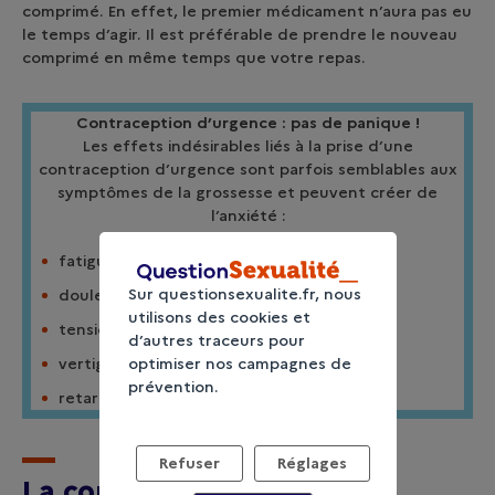
comprimé. En effet, le premier médicament n’aura pas eu
le temps d’agir. Il est préférable de prendre le nouveau
comprimé en même temps que votre repas.
Contraception d’urgence : pas de panique !
Les effets indésirables liés à la prise d’une
contraception d’urgence sont parfois semblables aux
symptômes de la grossesse et peuvent créer de
l’anxiété :
fatigue ;
Sur questionsexualite.fr, nous
douleurs abdominales basses ;
utilisons des cookies et
tension dans les seins ;
d’autres traceurs pour
optimiser nos campagnes de
vertiges et maux de tête ;
prévention.
retard de règles.
Refuser
Réglages
La contraception d’urgence