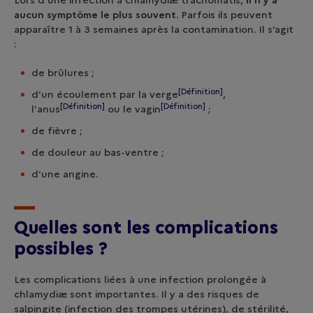
Lors d’une infection à chlamydiæ trachomatis,
il n’y a
aucun symptôme
le plus souvent
. Parfois ils peuvent
apparaître 1 à 3 semaines après la contamination. Il s’agit
:
de brûlures ;
[Définition]
d’un écoulement par la
verge
,
[Définition]
[Définition]
l'
anus
ou le
vagin
;
de fièvre ;
de douleur au bas-ventre ;
d’une angine.
Quelles sont les complications
possibl
es ?
Les complications liées à une infection prolongée à
chlamydiæ sont importantes. Il y a des risques de
salpingite (infection des trompes utérines), de stérilité,