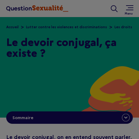
Aller au contenu principal
Rechercher 
Accueil
Lutter contre les violences et discriminations
Les droits
Le devoir conjugal, ça
existe ?
Sommaire
Le devoir conjugal, on en entend souvent parler,