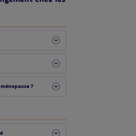
t ménopause ?
té