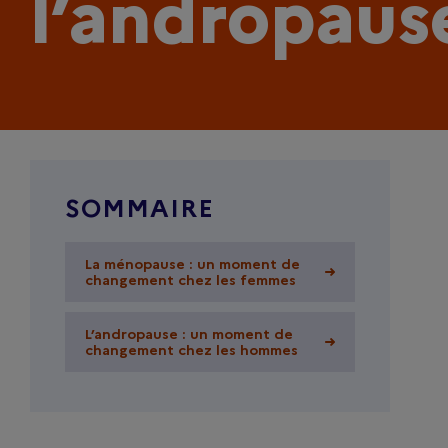
l’andropaus
SOMMAIRE
La ménopause : un moment de
La ménopause : un moment de
changement chez les femmes
changement chez les femmes
L’andropause : un moment de
L’andropause : un moment de
changement chez les hommes
changement chez les hommes