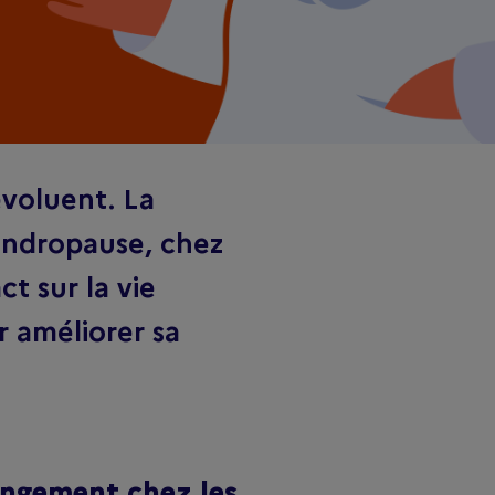
 évoluent. La
andropause, chez
t sur la vie
r améliorer sa
ngement chez les