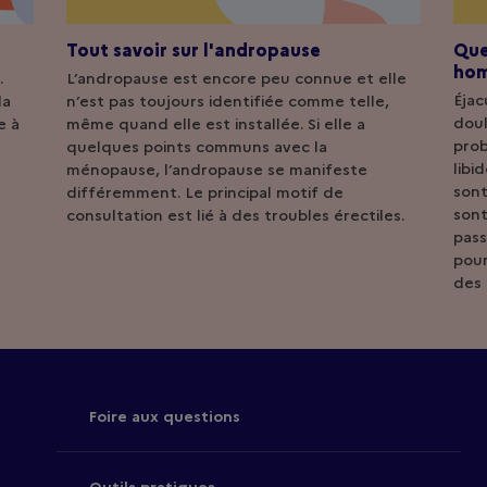
Tout savoir sur l'andropause
Que
ho
.
L’andropause est encore peu connue et elle
Éjac
la
n’est pas toujours identifiée comme telle,
doul
e à
même quand elle est installée. Si elle a
prob
quelques points communs avec la
libi
ménopause, l’andropause se manifeste
sont
différemment. Le principal motif de
sont
consultation est lié à des troubles érectiles.
pass
pour
des 
Foire aux questions
Outils pratiques