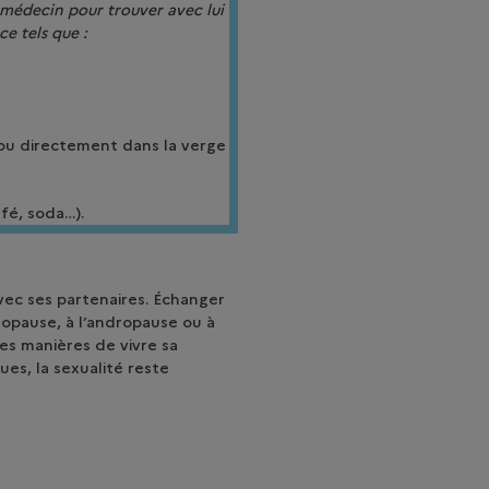
n médecin pour trouver avec lui
e tels que :
l ou directement dans la verge
afé, soda…).
vec ses partenaires. Échanger
nopause, à l’andropause ou à
es manières de vivre sa
ues, la sexualité reste