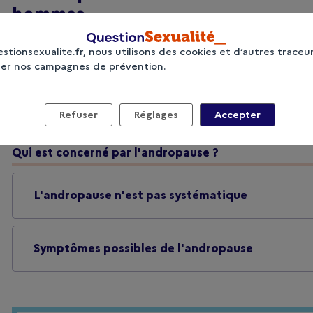
hommes
Définition
stionsexualite.fr, nous utilisons des cookies et d’autres traceu
ser nos campagnes de prévention.
Qu’est-ce que l’andropause ?
Refuser
Réglages
Accepter
Qui est concerné par l'andropause ?
L'andropause n'est pas systématique
Symptômes possibles de l'andropause