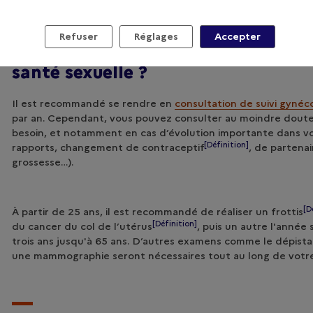
Refuser
Réglages
Accepter
Quelle doit être la fréquence des 
santé sexuelle ?
Il est recommandé se rendre en
consultation de suivi gynéc
par an. Cependant, vous pouvez consulter au moindre doute
besoin, et notamment en cas d’évolution importante dans vo
[Définition]
rapports, changement de
contraceptif
, de partenai
grossesse…).
[D
À partir de 25 ans, il est recommandé de réaliser un
frottis
[Définition]
du cancer du col de l’
utérus
, puis un autre l'année 
trois ans jusqu'à 65 ans. D’autres examens comme le dépist
une mammographie seront nécessaires tout au long de votr