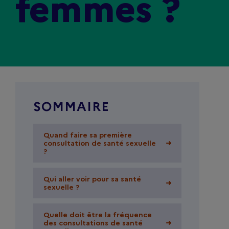
femmes ?
SOMMAIRE
Quand faire sa première
Quand faire sa première
consultation de santé sexuelle
consultation de santé sexuelle
?
?
Qui aller voir pour sa santé
Qui aller voir pour sa santé
sexuelle ?
sexuelle ?
Quelle doit être la fréquence
Quelle doit être la fréquence
des consultations de santé
des consultations de santé