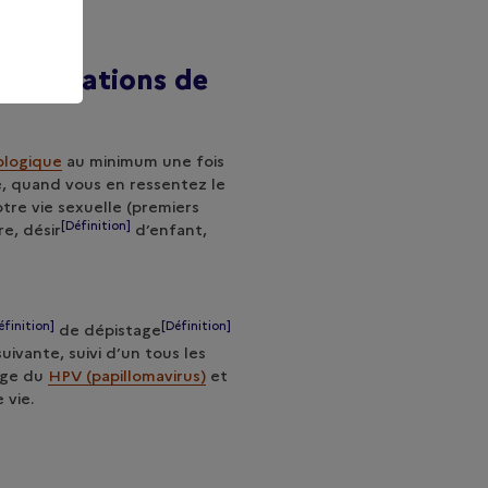
consultations de
ologique
au minimum une fois
, quand vous en ressentez le
tre vie sexuelle (premiers
[Définition]
re,
désir
d’enfant,
éfinition]
[Définition]
de
dépistage
suivante, suivi d’un tous les
age du
HPV (papillomavirus)
et
e vie.