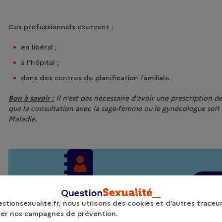
Ces professionnels exercent :
en libéral ;
à l’hôpital ;
dans des centres de planification familiale.
Bon à savoir :
Il n’est pas nécessaire d’avoir une prescription 
que la consultation avec la sage-femme ou le gynécologue soit
Maladie.
Trouver un
stionsexualite.fr, nous utilisons des cookies et d’autres traceu
professionnel
ser nos campagnes de prévention.