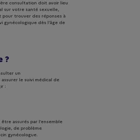
ère consultation doit avoir lieu
l sur votre santé sexuelle,
 pour trouver des réponses à
vi gynécologique dès l’âge de
le ?
nsulter un
r assurer le suivi médical de
ir :
t être assurés par l’ensemble
ologie, de problème
édecin gynécologue.