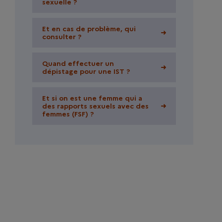
sexuelle ?
sexuelle ?
Et en cas de problème, qui
Et en cas de problème, qui
consulter ?
consulter ?
Quand effectuer un
Quand effectuer un
dépistage pour une IST ?
dépistage pour une IST ?
Et si on est une femme qui a
Et si on est une femme qui a
des rapports sexuels avec des
des rapports sexuels avec des
femmes (FSF) ?
femmes (FSF) ?