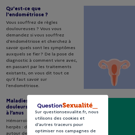
Qu'est-ce que
l'endométriose ?
Vous souffrez de règles
douloureuses ? Vous vous
demandez si vous souffrez
d’endométriose et cherchez à
savoir quels sont les symptômes
auxquels se fier ? De la pose de
diagnostic à comment vivre avec,
en passant par les traitements
existants, on vous dit tout ce
qu’il faut savoir sur
l’endométriose.
Maladies de la sphère anale :
douleurs ou démangeaisons
Sur questionsexualite.fr, nous
à l’anus
utilisons des cookies et
Hémorroïdes, fissures anales ou
d’autres traceurs pour
herpès : de nombreuses maladies
optimiser nos campagnes de
autour de l’anus peuvent gêner