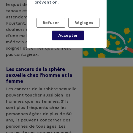
prévention.
le quotidien. L’anus est une zone
taboue et trop de personnes
attendent que cela se passe…
Refuser
Réglages
Pourtant, ces boutons ou ces
douleurs sont souvent le signe
Accepter
d’une maladie. Consulter un
médecin est important pour se
soigner et vérifier que ce n’est
pas contagieux.
Les cancers de la sphère
sexuelle chez l’homme et la
femme
Les cancers de la sphère sexuelle
peuvent toucher aussi bien les
hommes que les femmes. S’ils
sont plus fréquents chez les
personnes âgées de plus de 60
ans, ils peuvent concerner des
personnes de tous âges. Les
causes de ces cancers peuvent