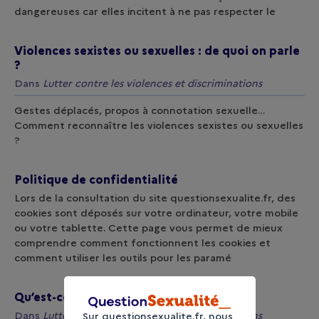
dangereuses car elles incitent à ne pas respecter le
Violences sexistes ou sexuelles : de quoi on parle
?
Dans
Lutter contre les violences et discriminations
Gestes déplacés, propos à connotation sexuelle…
Comment reconnaître les violences sexistes ou sexuelles
?
Politique de confidentialité
Lors de la consultation du site questionsexualite.fr, des
cookies sont déposés sur votre ordinateur, votre mobile
ou votre tablette. Cette page vous permet de mieux
comprendre comment fonctionnent les cookies et
comment utiliser les outils pour les paramé
Qu’est-ce que la majorité sexuelle ?
Dans
Lutter contre les violences et discriminations
Sur questionsexualite.fr, nous