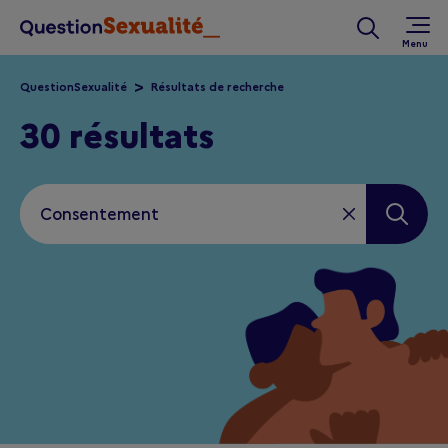
Aller au contenu principal
Rechercher 
QuestionSexualité
Résultats de recherche
30 résultats
Vider le cham