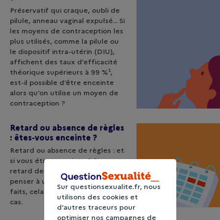
Préservatif qui craque, oubli de
pilule, anneau vaginal expulsé... Si
les moyens de contraception les
plus utilisés, comme la pilule ou
le dispositif intra-utérin (DIU),
affichent des taux d’efficacité
théorique supérieurs à 99 %¹,
est-il possible d’être enceinte
alors qu’on utilise un moyen de
contraception ?
Retard ou absence de règles
: êtes-vous enceinte ?
Retard ou absence de règles : et
si vous étiez enceinte ? Si un
retard de règles peut faire
penser à une grossesse, dans les
Sur questionsexualite.fr, nous
faits, cela n’est pas toujours le
utilisons des cookies et
cas.
d’autres traceurs pour
optimiser nos campagnes de