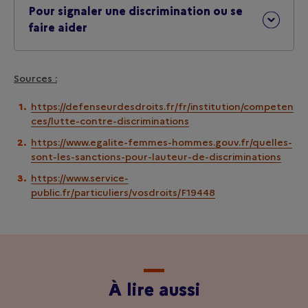
Pour signaler une discrimination ou se
faire aider
Sources :
https://defenseurdesdroits.fr/fr/institution/competen
ces/lutte-contre-discriminations
https://www.egalite-femmes-hommes.gouv.fr/quelles-
sont-les-sanctions-pour-lauteur-de-discriminations
https://www.service-
public.fr/particuliers/vosdroits/F19448
À lire aussi