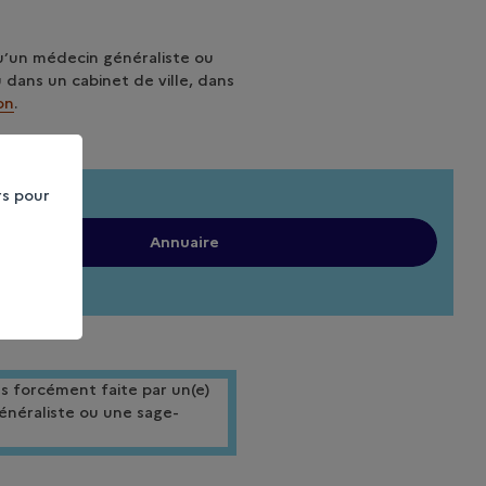
u’un médecin généraliste ou
u dans un cabinet de ville, dans
on
.
rs pour
Annuaire
s forcément faite par un(e)
généraliste ou une sage-