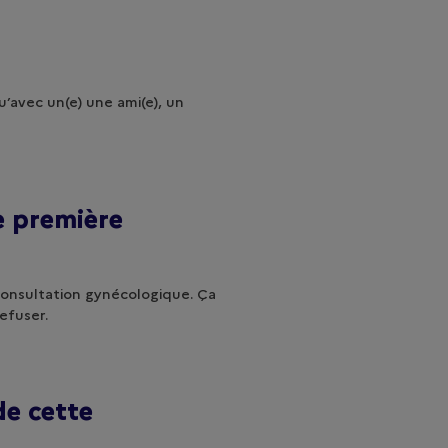
u’avec un(e) une ami(e), un
e première
 consultation gynécologique. Ça
refuser.
de cette