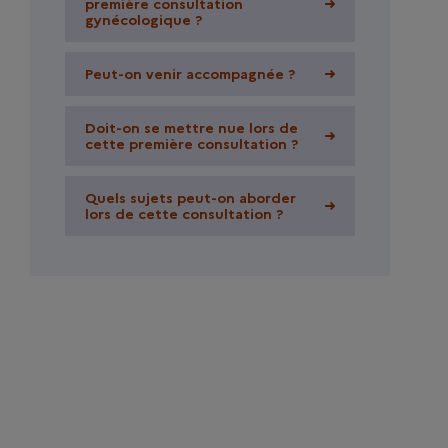
première consultation
première consultation
gynécologique ?
gynécologique ?
Peut-on venir accompagnée ?
Peut-on venir accompagnée ?
Doit-on se mettre nue lors de
Doit-on se mettre nue lors de
cette première consultation ?
cette première consultation ?
Quels sujets peut-on aborder
Quels sujets peut-on aborder
lors de cette consultation ?
lors de cette consultation ?