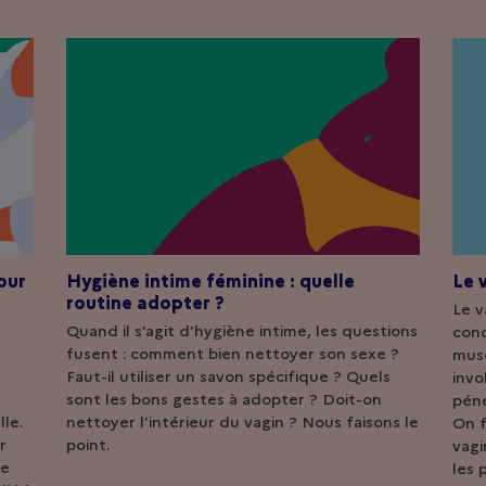
our
Hygiène intime féminine : quelle
Le 
routine adopter ?
Le v
Quand il s’agit d’hygiène intime, les questions
con
fusent : comment bien nettoyer son sexe ?
musc
Faut-il utiliser un savon spécifique ? Quels
invo
sont les bons gestes à adopter ? Doit-on
péné
le.
nettoyer l’intérieur du vagin ? Nous faisons le
On f
r
point.
vagi
ce
les 