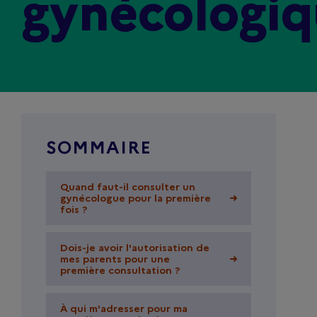
gynécologiq
SOMMAIRE
Quand faut-il consulter un
Quand faut-il consulter un
gynécologue pour la première
gynécologue pour la première
fois ?
fois ?
Dois-je avoir l'autorisation de
Dois-je avoir l'autorisation de
mes parents pour une
mes parents pour une
première consultation ?
première consultation ?
À qui m'adresser pour ma
À qui m'adresser pour ma