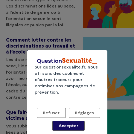
Les discriminations liées au sexe,
à l’identité de genre ou à
l’orientation sexuelle sont
illégales et punies par la loi.
Comment lutter contre les
discriminations au travail et
à l’école ?
Les discriminations en lien avec le
sexe, l’identité de genre ou
Sur questionsexualite.fr, nous
l’orientation sexuelle peuvent
utilisons des cookies et
avoir lieu dès le plus jeune âge, à
d’autres traceurs pour
l’école, ou plus tard, dans le
optimiser nos campagnes de
cadre du travail. Comment agir
prévention.
contre ces injustices ?
Que faire si vous êtes
Refuser
Réglages
victime de discriminations ?
Accepter
Vous subissez des discriminations
liées à votre sexe, votre identité