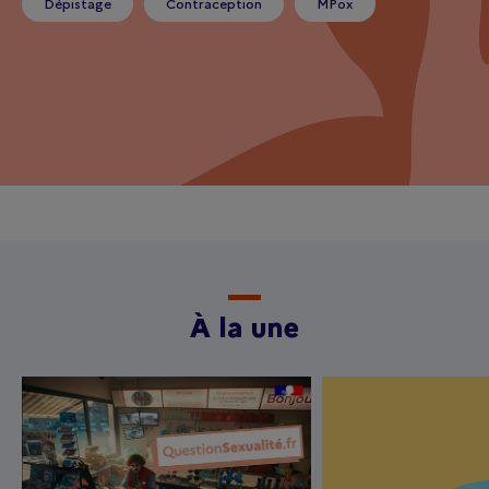
Dépistage
Contraception
MPox
À la une